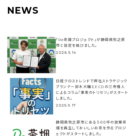
NEWS
「Re茶畑プロジェクト」が静岡県牧之原
市と協定を結びました。
2026.5.14
日経クロストレンドで弊社ストラテジック
プランナー鈴木大輔とECDの三寺雅人
によるコラム「事実のトリセツ」がスタート
しました。
2025.9.17
静岡県牧之原市にある５００坪の放棄茶
畑を再生しておいしいお茶を作るプロジ
ェクトがスタートしました。