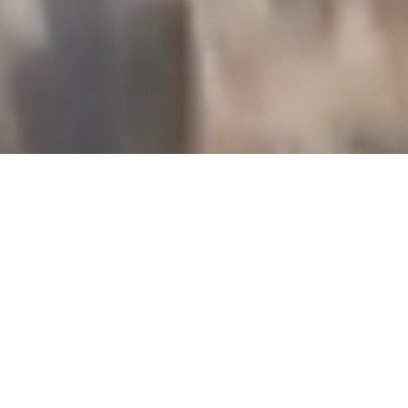
OVERVIEW
リニューアルオープンと同時にお披露目となった目玉の新アトラ
クション「ゴジラ・ザ・ライド」。
「ALWAYS三丁目の夕日」をはじめ、CGによる高度な映像表
現・VFXの第一人者であり